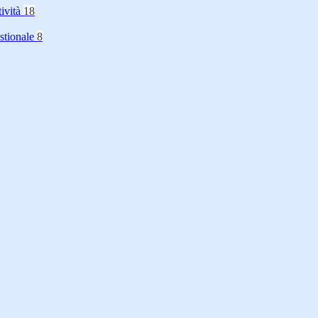
tività
18
stionale
8