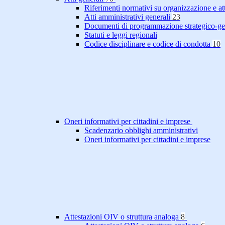
Riferimenti normativi su organizzazione e at
Atti amministrativi generali
23
Documenti di programmazione strategico-ge
Statuti e leggi regionali
Codice disciplinare e codice di condotta
10
Oneri informativi per cittadini e imprese
Scadenzario obblighi amministrativi
Oneri informativi per cittadini e imprese
Attestazioni OIV o struttura analoga
8