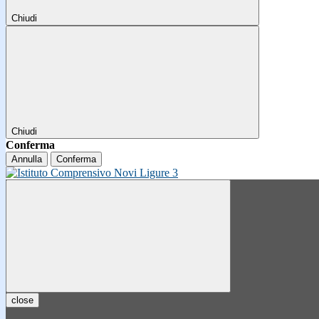
Chiudi
Chiudi
Conferma
Annulla
Conferma
close