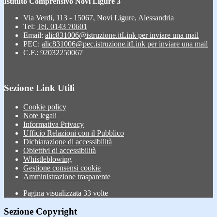
Istituto Comprensivo Novi Ligure 3
Via Verdi, 113 - 15067, Novi Ligure, Alessandria
Tel:
Tel. 0143 70601
Email:
alic831006@istruzione.it
Link per inviare una mail
PEC:
alic831006@pec.istruzione.it
Link per inviare una mail
C.F.: 92032250067
Sezione Link Utili
Cookie policy
Note legali
Informativa Privacy
Ufficio Relazioni con il Pubblico
Dichiarazione di accessibilità
Obiettivi di accessibilità
Whistleblowing
Gestione consensi cookie
Amministrazione trasparente
Pagina visualizzata
33
volte
Sezione Copyright