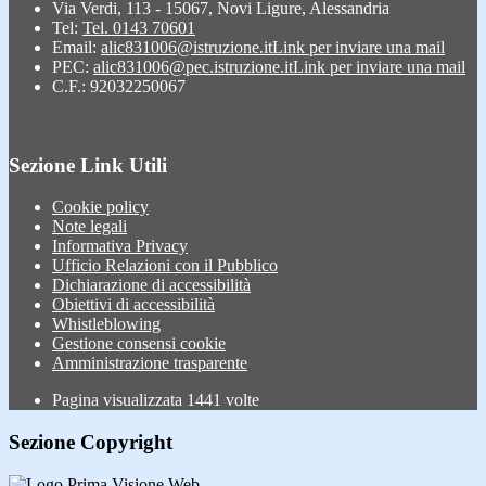
Via Verdi, 113 - 15067, Novi Ligure, Alessandria
Tel:
Tel. 0143 70601
Email:
alic831006@istruzione.it
Link per inviare una mail
PEC:
alic831006@pec.istruzione.it
Link per inviare una mail
C.F.: 92032250067
Sezione Link Utili
Cookie policy
Note legali
Informativa Privacy
Ufficio Relazioni con il Pubblico
Dichiarazione di accessibilità
Obiettivi di accessibilità
Whistleblowing
Gestione consensi cookie
Amministrazione trasparente
Pagina visualizzata
1441
volte
Sezione Copyright