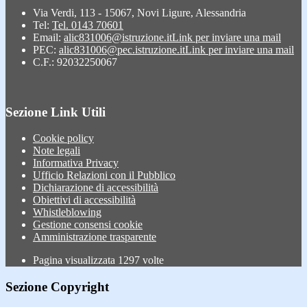
Via Verdi, 113 - 15067, Novi Ligure, Alessandria
Tel:
Tel. 0143 70601
Email:
alic831006@istruzione.it
Link per inviare una mail
PEC:
alic831006@pec.istruzione.it
Link per inviare una mail
C.F.: 92032250067
Sezione Link Utili
Cookie policy
Note legali
Informativa Privacy
Ufficio Relazioni con il Pubblico
Dichiarazione di accessibilità
Obiettivi di accessibilità
Whistleblowing
Gestione consensi cookie
Amministrazione trasparente
Pagina visualizzata
1297
volte
Sezione Copyright