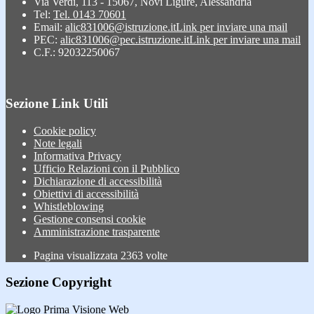
Via Verdi, 113 - 15067, Novi Ligure, Alessandria
Tel:
Tel. 0143 70601
Email:
alic831006@istruzione.it
Link per inviare una mail
PEC:
alic831006@pec.istruzione.it
Link per inviare una mail
C.F.: 92032250067
Sezione Link Utili
Cookie policy
Note legali
Informativa Privacy
Ufficio Relazioni con il Pubblico
Dichiarazione di accessibilità
Obiettivi di accessibilità
Whistleblowing
Gestione consensi cookie
Amministrazione trasparente
Pagina visualizzata
2363
volte
Sezione Copyright