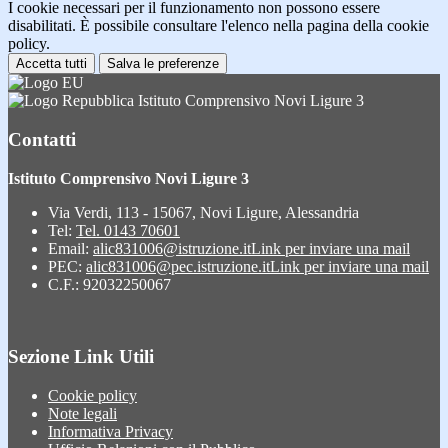
I cookie necessari per il funzionamento non possono essere
disabilitati. È possibile consultare l'elenco nella pagina della cookie
policy.
Accetta tutti
Salva le preferenze
Istituto Comprensivo Novi Ligure 3
Contatti
Istituto Comprensivo Novi Ligure 3
Via Verdi, 113 - 15067, Novi Ligure, Alessandria
Tel:
Tel. 0143 70601
Email:
alic831006@istruzione.it
Link per inviare una mail
PEC:
alic831006@pec.istruzione.it
Link per inviare una mail
C.F.: 92032250067
Sezione Link Utili
Cookie policy
Note legali
Informativa Privacy