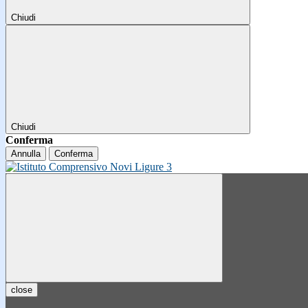
Chiudi
Chiudi
Conferma
Annulla
Conferma
close