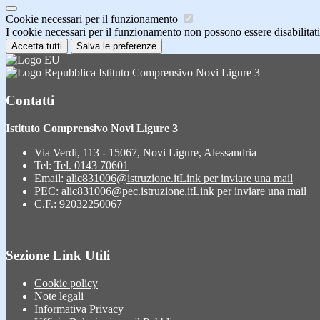
Cookie necessari per il funzionamento
I cookie necessari per il funzionamento non possono essere disabilitati.
Accetta tutti
Salva le preferenze
Istituto Comprensivo Novi Ligure 3
Contatti
Istituto Comprensivo Novi Ligure 3
Via Verdi, 113 - 15067, Novi Ligure, Alessandria
Tel:
Tel. 0143 70601
Email:
alic831006@istruzione.it
Link per inviare una mail
PEC:
alic831006@pec.istruzione.it
Link per inviare una mail
C.F.: 92032250067
Sezione Link Utili
Cookie policy
Note legali
Informativa Privacy