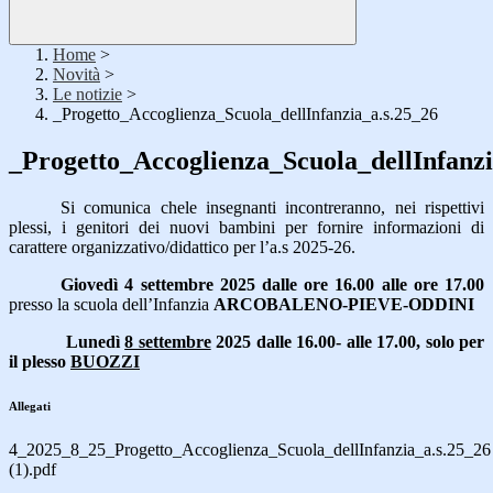
Home
>
Novità
>
Le notizie
>
_Progetto_Accoglienza_Scuola_dellInfanzia_a.s.25_26
_Progetto_Accoglienza_Scuola_dellInfanzi
Si comunica che
le insegnanti incontreranno, nei rispettivi
plessi, i genitori dei nuovi bambini per fornire informazioni di
carattere organizzativo/didattico per l’a.s 2025-26.
Giovedì 4 settembre 2025 dalle ore 16.00 alle ore 17.00
presso la scuola dell’Infanzia
ARCOBALENO-PIEVE-ODDINI
Lunedì
8 settembre
2025 dalle 16.00- alle 17.00, solo per
il plesso
BUOZZI
Allegati
4_2025_8_25_Progetto_Accoglienza_Scuola_dellInfanzia_a.s.25_26
(1).pdf