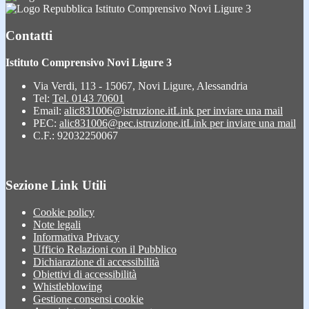
Istituto Comprensivo Novi Ligure 3
Contatti
Istituto Comprensivo Novi Ligure 3
Via Verdi, 113 - 15067, Novi Ligure, Alessandria
Tel:
Tel. 0143 70601
Email:
alic831006@istruzione.it
Link per inviare una mail
PEC:
alic831006@pec.istruzione.it
Link per inviare una mail
C.F.: 92032250067
Sezione Link Utili
Cookie policy
Note legali
Informativa Privacy
Ufficio Relazioni con il Pubblico
Dichiarazione di accessibilità
Obiettivi di accessibilità
Whistleblowing
Gestione consensi cookie