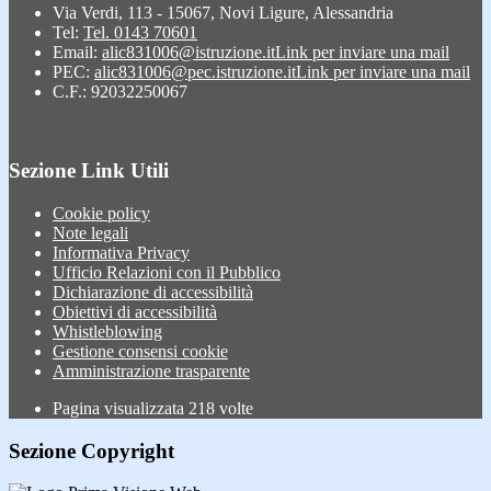
Via Verdi, 113 - 15067, Novi Ligure, Alessandria
Tel:
Tel. 0143 70601
Email:
alic831006@istruzione.it
Link per inviare una mail
PEC:
alic831006@pec.istruzione.it
Link per inviare una mail
C.F.: 92032250067
Sezione Link Utili
Cookie policy
Note legali
Informativa Privacy
Ufficio Relazioni con il Pubblico
Dichiarazione di accessibilità
Obiettivi di accessibilità
Whistleblowing
Gestione consensi cookie
Amministrazione trasparente
Pagina visualizzata
218
volte
Sezione Copyright