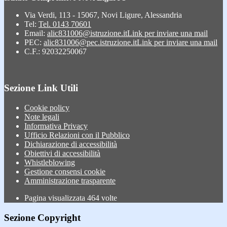
Via Verdi, 113 - 15067, Novi Ligure, Alessandria
Tel:
Tel. 0143 70601
Email:
alic831006@istruzione.it
Link per inviare una mail
PEC:
alic831006@pec.istruzione.it
Link per inviare una mail
C.F.: 92032250067
Sezione Link Utili
Cookie policy
Note legali
Informativa Privacy
Ufficio Relazioni con il Pubblico
Dichiarazione di accessibilità
Obiettivi di accessibilità
Whistleblowing
Gestione consensi cookie
Amministrazione trasparente
Pagina visualizzata
464
volte
Sezione Copyright