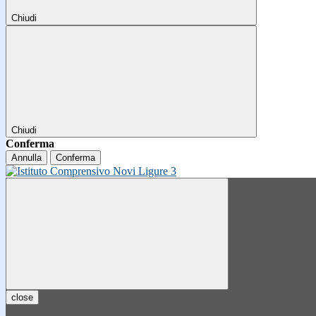
Chiudi
Chiudi
Conferma
Annulla
Conferma
close