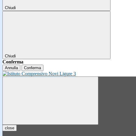
Chiudi
Chiudi
Conferma
Annulla
Conferma
close