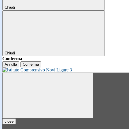
Chiudi
Chiudi
Conferma
Annulla
Conferma
close