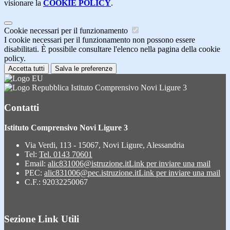
visionare la
COOKIE POLICY
.
Cookie necessari per il funzionamento
I cookie necessari per il funzionamento non possono essere
disabilitati. È possibile consultare l'elenco nella pagina della cookie
policy.
Accetta tutti
Salva le preferenze
Istituto Comprensivo Novi Ligure 3
Contatti
Istituto Comprensivo Novi Ligure 3
Via Verdi, 113 - 15067, Novi Ligure, Alessandria
Tel:
Tel. 0143 70601
Email:
alic831006@istruzione.it
Link per inviare una mail
PEC:
alic831006@pec.istruzione.it
Link per inviare una mail
C.F.: 92032250067
Sezione Link Utili