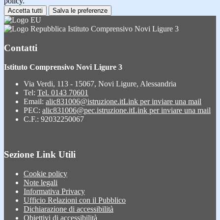
policy.
Accetta tutti
Salva le preferenze
Istituto Comprensivo Novi Ligure 3
Contatti
Istituto Comprensivo Novi Ligure 3
Via Verdi, 113 - 15067, Novi Ligure, Alessandria
Tel:
Tel. 0143 70601
Email:
alic831006@istruzione.it
Link per inviare una mail
PEC:
alic831006@pec.istruzione.it
Link per inviare una mail
C.F.: 92032250067
Sezione Link Utili
Cookie policy
Note legali
Informativa Privacy
Ufficio Relazioni con il Pubblico
Dichiarazione di accessibilità
Obiettivi di accessibilità