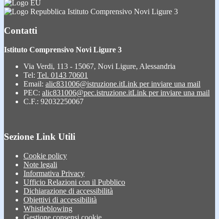
Istituto Comprensivo Novi Ligure 3
Contatti
Istituto Comprensivo Novi Ligure 3
Via Verdi, 113 - 15067, Novi Ligure, Alessandria
Tel:
Tel. 0143 70601
Email:
alic831006@istruzione.it
Link per inviare una mail
PEC:
alic831006@pec.istruzione.it
Link per inviare una mail
C.F.: 92032250067
Sezione Link Utili
Cookie policy
Note legali
Informativa Privacy
Ufficio Relazioni con il Pubblico
Dichiarazione di accessibilità
Obiettivi di accessibilità
Whistleblowing
Gestione consensi cookie