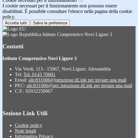
Cookie necessari per il funzionamento
I cookie necessari per il funzionamento non possono essere
disabilitati. È possibile consultare l'elenco nella pagina della cookie
policy.
Accetta tutti
Salva le preferenze
Istituto Comprensivo Novi Ligure 3
Contatti
Istituto Comprensivo Novi Ligure 3
Via Verdi, 113 - 15067, Novi Ligure, Alessandria
Tel:
Tel. 0143 70601
Email:
alic831006@istruzione.it
Link per inviare una mail
PEC:
alic831006@pec.istruzione.it
Link per inviare una mail
C.F.: 92032250067
Sezione Link Utili
Cookie policy
Note legali
Informativa Privacy