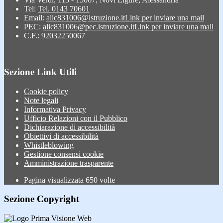
Tel:
Tel. 0143 70601
Email:
alic831006@istruzione.it
Link per inviare una mail
PEC:
alic831006@pec.istruzione.it
Link per inviare una mail
C.F.: 92032250067
Sezione Link Utili
Cookie policy
Note legali
Informativa Privacy
Ufficio Relazioni con il Pubblico
Dichiarazione di accessibilità
Obiettivi di accessibilità
Whistleblowing
Gestione consensi cookie
Amministrazione trasparente
Pagina visualizzata
650
volte
Sezione Copyright