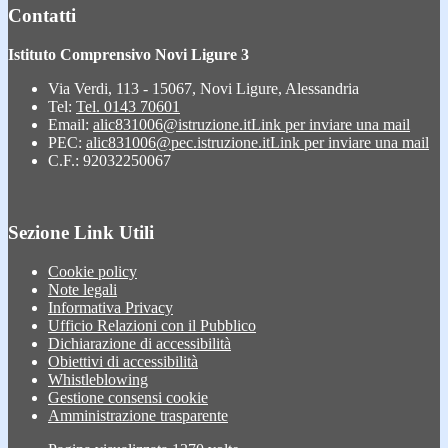
Contatti
Istituto Comprensivo Novi Ligure 3
Via Verdi, 113 - 15067, Novi Ligure, Alessandria
Tel:
Tel. 0143 70601
Email:
alic831006@istruzione.it
Link per inviare una mail
PEC:
alic831006@pec.istruzione.it
Link per inviare una mail
C.F.: 92032250067
Sezione Link Utili
Cookie policy
Note legali
Informativa Privacy
Ufficio Relazioni con il Pubblico
Dichiarazione di accessibilità
Obiettivi di accessibilità
Whistleblowing
Gestione consensi cookie
Amministrazione trasparente