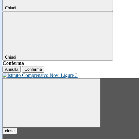
Chiudi
Chiudi
Conferma
Annulla
Conferma
close