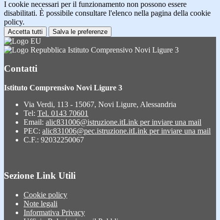
I cookie necessari per il funzionamento non possono essere
disabilitati. È possibile consultare l'elenco nella pagina della cookie
policy.
Accetta tutti
Salva le preferenze
Istituto Comprensivo Novi Ligure 3
Contatti
Istituto Comprensivo Novi Ligure 3
Via Verdi, 113 - 15067, Novi Ligure, Alessandria
Tel:
Tel. 0143 70601
Email:
alic831006@istruzione.it
Link per inviare una mail
PEC:
alic831006@pec.istruzione.it
Link per inviare una mail
C.F.: 92032250067
Sezione Link Utili
Cookie policy
Note legali
Informativa Privacy