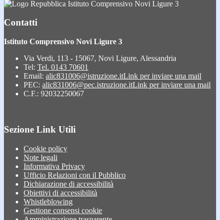
Istituto Comprensivo Novi Ligure 3
Contatti
Istituto Comprensivo Novi Ligure 3
Via Verdi, 113 - 15067, Novi Ligure, Alessandria
Tel:
Tel. 0143 70601
Email:
alic831006@istruzione.it
Link per inviare una mail
PEC:
alic831006@pec.istruzione.it
Link per inviare una mail
C.F.: 92032250067
Sezione Link Utili
Cookie policy
Note legali
Informativa Privacy
Ufficio Relazioni con il Pubblico
Dichiarazione di accessibilità
Obiettivi di accessibilità
Whistleblowing
Gestione consensi cookie
Amministrazione trasparente