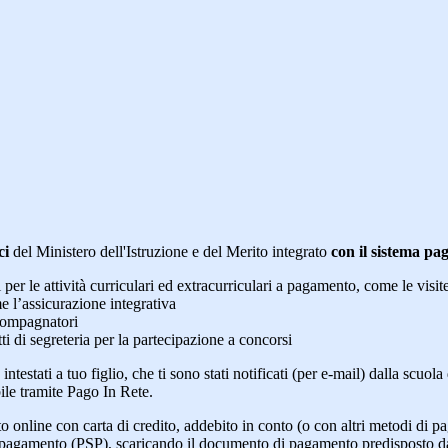
ci
del Ministero dell'Istruzione e del Merito integrato
con il sistema p
i per le attività curriculari ed extracurriculari a pagamento, come le visit
e l’assicurazione integrativa
ccompagnatori
tti di segreteria per la partecipazione a concorsi
intestati a tuo figlio, che ti sono stati notificati (per e-mail) dalla scuo
ile tramite Pago In Rete.
online con carta di credito, addebito in conto (o con altri metodi di p
vizi di pagamento (PSP), scaricando il documento di pagamento predisposto