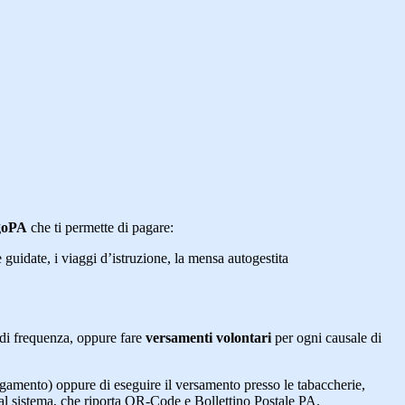
agoPA
che ti permette di pagare:
e guidate, i viaggi d’istruzione, la mensa autogestita
la di frequenza, oppure fare
versamenti volontari
per ogni causale di
agamento) oppure di eseguire il versamento presso le tabaccherie,
 dal sistema, che riporta QR-Code e Bollettino Postale PA.