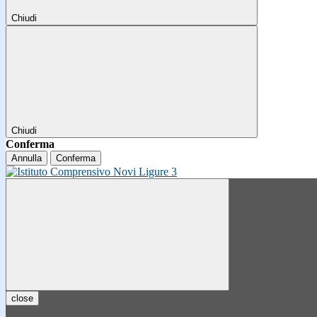
Chiudi
Chiudi
Conferma
Annulla
Conferma
close