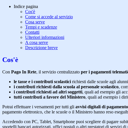
Indice pagina
Cos'è
Come si accede al servizio
Cosa serve
Tempi e scadenze
Contatti
Ulteriori informazioni
A cosa serve
Descrizione breve
Cos'è
Con
Pago In Rete
, il servizio centralizzato
per i pagamenti telemati
le tasse e i contributi scolastici
richiesti dalle scuole agli alunn
i contributi richiesti dalla scuola al personale scolastico
, com
i contributi richiesti ad altri soggetti
, quali ad esempio gli a
tutti contributi a favore del Ministero
, quali ad esempio i diri
Potrai effettuare i versamenti per tutti gli
avvisi digitali di pagamento
pagamento elettronico, che le scuole o il Ministero hanno reso eseguib
Accedendo con PC, Tablet, Smartphone puoi scegliere di pagare subito 
sportelli bancari autorizzati, uffici postali o altri prestatori di ser