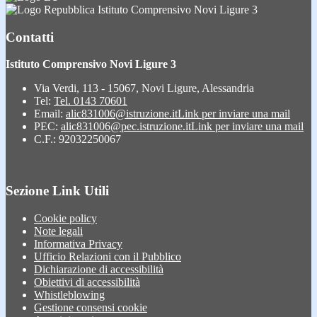
Istituto Comprensivo Novi Ligure 3
Contatti
Istituto Comprensivo Novi Ligure 3
Via Verdi, 113 - 15067, Novi Ligure, Alessandria
Tel:
Tel. 0143 70601
Email:
alic831006@istruzione.it
Link per inviare una mail
PEC:
alic831006@pec.istruzione.it
Link per inviare una mail
C.F.: 92032250067
Sezione Link Utili
Cookie policy
Note legali
Informativa Privacy
Ufficio Relazioni con il Pubblico
Dichiarazione di accessibilità
Obiettivi di accessibilità
Whistleblowing
Gestione consensi cookie