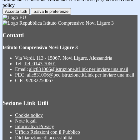
policy.
Accetta tutti
Salva le preferenze
Istituto Comprensivo Novi Ligure 3
Contatti
Istituto Comprensivo Novi Ligure 3
Via Verdi, 113 - 15067, Novi Ligure, Alessandria
Tel:
Tel. 0143 70601
Email:
alic831006@istruzione.it
Link per inviare una mail
PEC:
alic831006@pec.istruzione.it
Link per inviare una mail
C.F.: 92032250067
Sezione Link Utili
Cookie policy
Note legali
Informativa Privacy
Ufficio Relazioni con il Pubblico
Dichiarazione di accessibilità