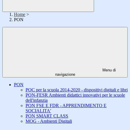
Home
>
PON
Menu di
navigazione
PON
POC per la scuola 2014-2020 - dispositivi digitali e libri
PON-FESR Ambienti didattici innovativi per le scuole
dell'infanzia
PON FSE E FDR - APPRENDIMENTO E
SOCIALITA'
PON SMART CLASS
MOG - Ambienti Digitali