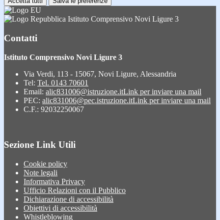
Accetta tutti
Salva le preferenze
Istituto Comprensivo Novi Ligure 3
Contatti
Istituto Comprensivo Novi Ligure 3
Via Verdi, 113 - 15067, Novi Ligure, Alessandria
Tel:
Tel. 0143 70601
Email:
alic831006@istruzione.it
Link per inviare una mail
PEC:
alic831006@pec.istruzione.it
Link per inviare una mail
C.F.: 92032250067
Sezione Link Utili
Cookie policy
Note legali
Informativa Privacy
Ufficio Relazioni con il Pubblico
Dichiarazione di accessibilità
Obiettivi di accessibilità
Whistleblowing