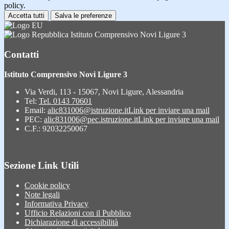
policy.
Accetta tutti
Salva le preferenze
Istituto Comprensivo Novi Ligure 3
Contatti
Istituto Comprensivo Novi Ligure 3
Via Verdi, 113 - 15067, Novi Ligure, Alessandria
Tel:
Tel. 0143 70601
Email:
alic831006@istruzione.it
Link per inviare una mail
PEC:
alic831006@pec.istruzione.it
Link per inviare una mail
C.F.: 92032250067
Sezione Link Utili
Cookie policy
Note legali
Informativa Privacy
Ufficio Relazioni con il Pubblico
Dichiarazione di accessibilità