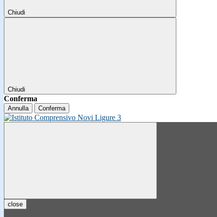
Chiudi
Chiudi
Conferma
Annulla
Conferma
close