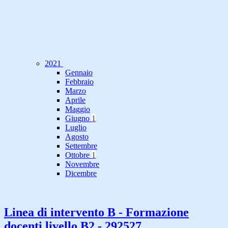
2021
Gennaio
Febbraio
Marzo
Aprile
Maggio
Giugno
1
Luglio
Agosto
Settembre
Ottobre
1
Novembre
Dicembre
Linea di intervento B - Formazione
docenti livello B2 - 292527