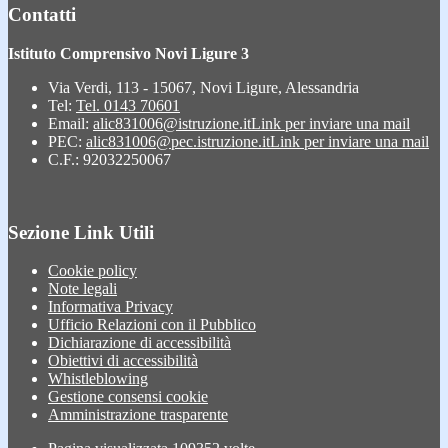
Contatti
Istituto Comprensivo Novi Ligure 3
Via Verdi, 113 - 15067, Novi Ligure, Alessandria
Tel:
Tel. 0143 70601
Email:
alic831006@istruzione.it
Link per inviare una mail
PEC:
alic831006@pec.istruzione.it
Link per inviare una mail
C.F.: 92032250067
Sezione Link Utili
Cookie policy
Note legali
Informativa Privacy
Ufficio Relazioni con il Pubblico
Dichiarazione di accessibilità
Obiettivi di accessibilità
Whistleblowing
Gestione consensi cookie
Amministrazione trasparente