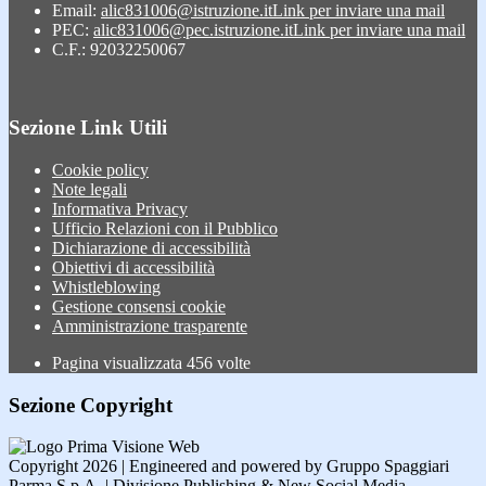
Email:
alic831006@istruzione.it
Link per inviare una mail
PEC:
alic831006@pec.istruzione.it
Link per inviare una mail
C.F.: 92032250067
Sezione Link Utili
Cookie policy
Note legali
Informativa Privacy
Ufficio Relazioni con il Pubblico
Dichiarazione di accessibilità
Obiettivi di accessibilità
Whistleblowing
Gestione consensi cookie
Amministrazione trasparente
Pagina visualizzata
456
volte
Sezione Copyright
Copyright 2026 | Engineered and powered by Gruppo Spaggiari
Parma S.p.A. | Divisione Publishing & New Social Media