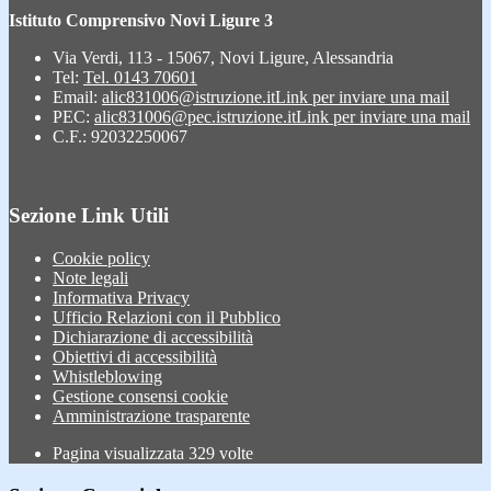
Istituto Comprensivo Novi Ligure 3
Via Verdi, 113 - 15067, Novi Ligure, Alessandria
Tel:
Tel. 0143 70601
Email:
alic831006@istruzione.it
Link per inviare una mail
PEC:
alic831006@pec.istruzione.it
Link per inviare una mail
C.F.: 92032250067
Sezione Link Utili
Cookie policy
Note legali
Informativa Privacy
Ufficio Relazioni con il Pubblico
Dichiarazione di accessibilità
Obiettivi di accessibilità
Whistleblowing
Gestione consensi cookie
Amministrazione trasparente
Pagina visualizzata
329
volte