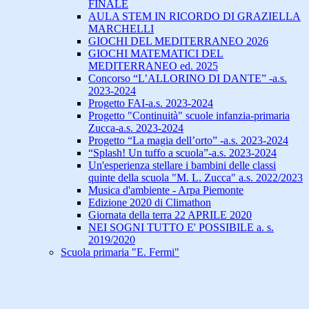
FINALE
AULA STEM IN RICORDO DI GRAZIELLA
MARCHELLI
GIOCHI DEL MEDITERRANEO 2026
GIOCHI MATEMATICI DEL
MEDITERRANEO ed. 2025
Concorso “L’ALLORINO DI DANTE” -a.s.
2023-2024
Progetto FAI-a.s. 2023-2024
Progetto "Continuità" scuole infanzia-primaria
Zucca-a.s. 2023-2024
Progetto “La magia dell’orto” -a.s. 2023-2024
“Splash! Un tuffo a scuola”-a.s. 2023-2024
Un'esperienza stellare i bambini delle classi
quinte della scuola "M. L. Zucca" a.s. 2022/2023
Musica d'ambiente - Arpa Piemonte
Edizione 2020 di Climathon
Giornata della terra 22 APRILE 2020
NEI SOGNI TUTTO E' POSSIBILE a. s.
2019/2020
Scuola primaria "E. Fermi"