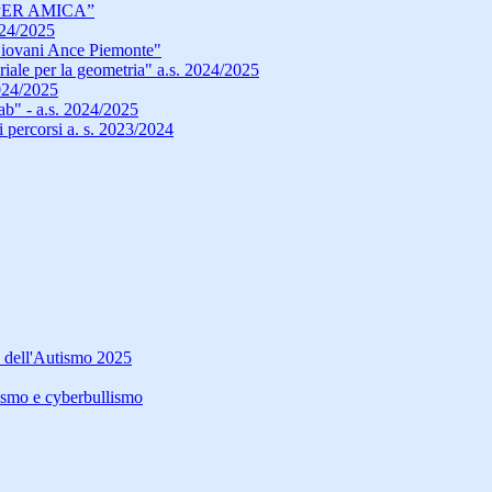
PER AMICA”
024/2025
ovani Ance Piemonte"
iale per la geometria" a.s. 2024/2025
024/2025
b" - a.s. 2024/2025
 percorsi a. s. 2023/2024
a dell'Autismo 2025
lismo e cyberbullismo