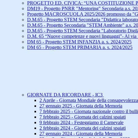
PROGETTO ED. CIVICA: “UNA COSTITUZIONE 
DM19 - Progetto PNRR "Mentoring" Secondaria a.s. 2
Progetto MACROSCUOLA 2025/2026 promosso da "Gi
D.M.65 - Progetto STEM Secondaria "Didattica laborator
D.M.65 - Progetto Secondaria "STEM Ambiente" a.s. 2
D.M.65 - Progetto STEM Secondaria "Laboratorio Digila
D.M. 65 “Nuove competenze e nuovi linguaggi”- Al via i
DM 65 - Progetto STEM INFANZIA a. s. 2024/2025
DM 65 - Progetto STEM PRIMARIA a. s. 2024/2025
GIORNATE DA RICORDARE - IC3
2 Aprile - Giornata Mondiale della consapevolezz
27 gennaio 2025 - Giornata della Memoria
7 febbraio 2025 - Giornata nazionale contro il bul
7 febbraio 2025 - Giornata dei calzini spaiati
9 febbraio 2024 - Festeggiamo il Carnevale
2 febbraio 2024 - Giornata dei calzini spaiati
27 gennaio 2024 - Giornata della Memoria