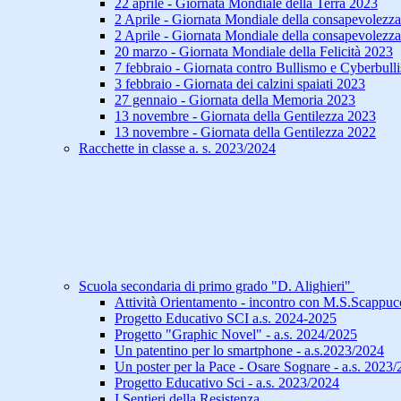
22 aprile - Giornata Mondiale della Terra 2023
2 Aprile - Giornata Mondiale della consapevolezz
2 Aprile - Giornata Mondiale della consapevolezz
20 marzo - Giornata Mondiale della Felicità 2023
7 febbraio - Giornata contro Bullismo e Cyberbul
3 febbraio - Giornata dei calzini spaiati 2023
27 gennaio - Giornata della Memoria 2023
13 novembre - Giornata della Gentilezza 2023
13 novembre - Giornata della Gentilezza 2022
Racchette in classe a. s. 2023/2024
Scuola secondaria di primo grado "D. Alighieri"
Attività Orientamento - incontro con M.S.Scappucc
Progetto Educativo SCI a.s. 2024-2025
Progetto "Graphic Novel" - a.s. 2024/2025
Un patentino per lo smartphone - a.s.2023/2024
Un poster per la Pace - Osare Sognare - a.s. 2023
Progetto Educativo Sci - a.s. 2023/2024
I Sentieri della Resistenza