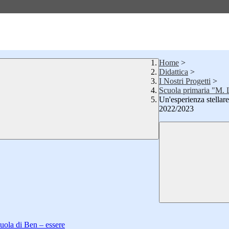
Home
>
Didattica
>
I Nostri Progetti
>
Scuola primaria "M. 
Un'esperienza stellare
2022/2023
uola di Ben – essere