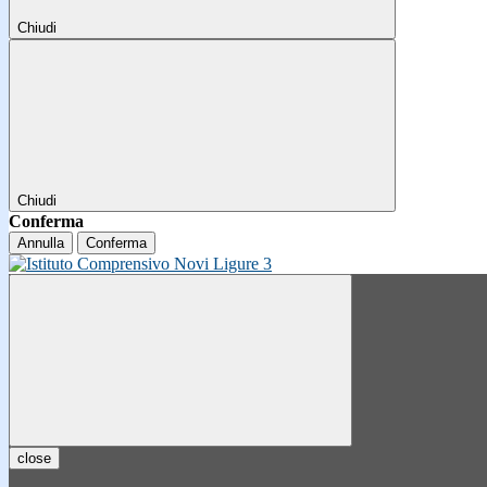
Chiudi
Chiudi
Conferma
Annulla
Conferma
close