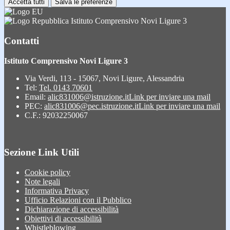
Accetta tutti
Salva le preferenze
Istituto Comprensivo Novi Ligure 3
Contatti
Istituto Comprensivo Novi Ligure 3
Via Verdi, 113 - 15067, Novi Ligure, Alessandria
Tel:
Tel. 0143 70601
Email:
alic831006@istruzione.it
Link per inviare una mail
PEC:
alic831006@pec.istruzione.it
Link per inviare una mail
C.F.: 92032250067
Sezione Link Utili
Cookie policy
Note legali
Informativa Privacy
Ufficio Relazioni con il Pubblico
Dichiarazione di accessibilità
Obiettivi di accessibilità
Whistleblowing