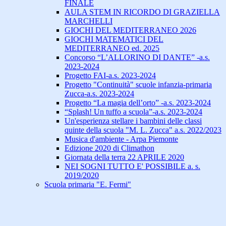
FINALE
AULA STEM IN RICORDO DI GRAZIELLA
MARCHELLI
GIOCHI DEL MEDITERRANEO 2026
GIOCHI MATEMATICI DEL
MEDITERRANEO ed. 2025
Concorso “L’ALLORINO DI DANTE” -a.s.
2023-2024
Progetto FAI-a.s. 2023-2024
Progetto "Continuità" scuole infanzia-primaria
Zucca-a.s. 2023-2024
Progetto “La magia dell’orto” -a.s. 2023-2024
“Splash! Un tuffo a scuola”-a.s. 2023-2024
Un'esperienza stellare i bambini delle classi
quinte della scuola "M. L. Zucca" a.s. 2022/2023
Musica d'ambiente - Arpa Piemonte
Edizione 2020 di Climathon
Giornata della terra 22 APRILE 2020
NEI SOGNI TUTTO E' POSSIBILE a. s.
2019/2020
Scuola primaria "E. Fermi"