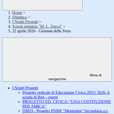
Home
>
Didattica
>
I Nostri Progetti
>
Scuola primaria "M. L. Zucca"
>
22 aprile 2026 - Giornata della Terra
Menu di
navigazione
I Nostri Progetti
Progetto verticale di Educazione Civica 2025/ 2026: A
scuola di Ben – essere
PROGETTO ED. CIVICA: “UNA COSTITUZIONE
PER AMICA”
DM19 - Progetto PNRR "Mentoring" Secondaria a.s.