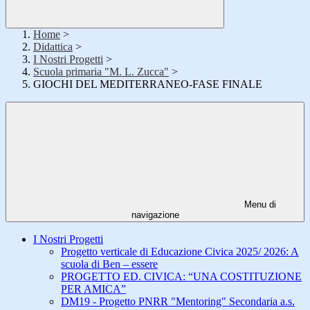
Home
>
Didattica
>
I Nostri Progetti
>
Scuola primaria "M. L. Zucca"
>
GIOCHI DEL MEDITERRANEO-FASE FINALE
Menu di
navigazione
I Nostri Progetti
Progetto verticale di Educazione Civica 2025/ 2026: A
scuola di Ben – essere
PROGETTO ED. CIVICA: “UNA COSTITUZIONE
PER AMICA”
DM19 - Progetto PNRR "Mentoring" Secondaria a.s.