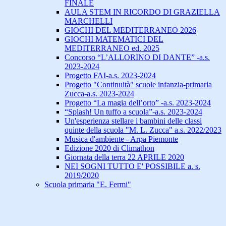
FINALE
AULA STEM IN RICORDO DI GRAZIELLA
MARCHELLI
GIOCHI DEL MEDITERRANEO 2026
GIOCHI MATEMATICI DEL
MEDITERRANEO ed. 2025
Concorso “L’ALLORINO DI DANTE” -a.s.
2023-2024
Progetto FAI-a.s. 2023-2024
Progetto "Continuità" scuole infanzia-primaria
Zucca-a.s. 2023-2024
Progetto “La magia dell’orto” -a.s. 2023-2024
“Splash! Un tuffo a scuola”-a.s. 2023-2024
Un'esperienza stellare i bambini delle classi
quinte della scuola "M. L. Zucca" a.s. 2022/2023
Musica d'ambiente - Arpa Piemonte
Edizione 2020 di Climathon
Giornata della terra 22 APRILE 2020
NEI SOGNI TUTTO E' POSSIBILE a. s.
2019/2020
Scuola primaria "E. Fermi"