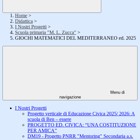
Home
>
Didattica
>
I Nostri Progetti
>
Scuola primaria "M. L. Zucca"
>
GIOCHI MATEMATICI DEL MEDITERRANEO ed. 2025
Menu di
navigazione
I Nostri Progetti
Progetto verticale di Educazione Civica 2025/ 2026: A
scuola di Ben – essere
PROGETTO ED. CIVICA: “UNA COSTITUZIONE
PER AMICA”
DM19 - Progetto PNRR "Mentoring" Secondaria a.s.