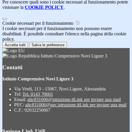
Per conoscere quali sono i cookie necessari al funzionamento potete
visionare la
COOKIE POLICY
.
Cookie necessari per il funzionamento
I cookie necessari per il funzionamento non possono essere
disabilitati. È possibile consultare l'elenco nella pagina della cookie
policy.
Accetta tutti
Salva le preferenze
Istituto Comprensivo Novi Ligure 3
Contatti
Istituto Comprensivo Novi Ligure 3
Via Verdi, 113 - 15067, Novi Ligure, Alessandria
Tel:
Tel. 0143 70601
Email:
alic831006@istruzione.it
Link per inviare una mail
PEC:
alic831006@pec.istruzione.it
Link per inviare una mail
C.F.: 92032250067
Sezione Link Utili