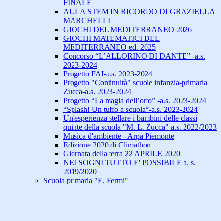
FINALE
AULA STEM IN RICORDO DI GRAZIELLA
MARCHELLI
GIOCHI DEL MEDITERRANEO 2026
GIOCHI MATEMATICI DEL
MEDITERRANEO ed. 2025
Concorso “L’ALLORINO DI DANTE” -a.s.
2023-2024
Progetto FAI-a.s. 2023-2024
Progetto "Continuità" scuole infanzia-primaria
Zucca-a.s. 2023-2024
Progetto “La magia dell’orto” -a.s. 2023-2024
“Splash! Un tuffo a scuola”-a.s. 2023-2024
Un'esperienza stellare i bambini delle classi
quinte della scuola "M. L. Zucca" a.s. 2022/2023
Musica d'ambiente - Arpa Piemonte
Edizione 2020 di Climathon
Giornata della terra 22 APRILE 2020
NEI SOGNI TUTTO E' POSSIBILE a. s.
2019/2020
Scuola primaria "E. Fermi"