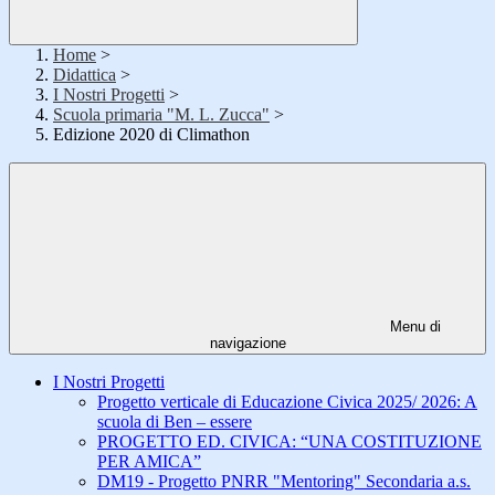
Home
>
Didattica
>
I Nostri Progetti
>
Scuola primaria "M. L. Zucca"
>
Edizione 2020 di Climathon
Menu di
navigazione
I Nostri Progetti
Progetto verticale di Educazione Civica 2025/ 2026: A
scuola di Ben – essere
PROGETTO ED. CIVICA: “UNA COSTITUZIONE
PER AMICA”
DM19 - Progetto PNRR "Mentoring" Secondaria a.s.