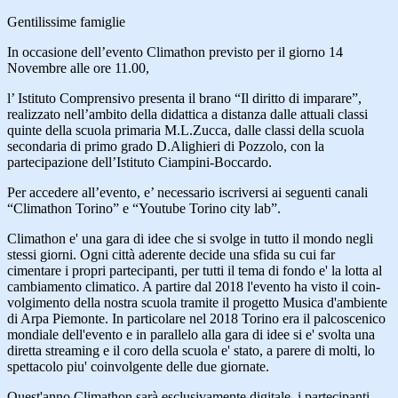
Gentilissime famiglie
In occasione dell’evento Climathon previsto per il giorno 14
Novembre alle ore 11.00,
l’ Istituto Comprensivo presenta il brano “Il diritto di imparare”,
realizzato nell’ambito della didattica a distanza dalle attuali classi
quinte della scuola primaria M.L.Zucca, dalle classi della scuola
secondaria di primo grado D.Alighieri di Pozzolo, con la
partecipazione dell’Istituto Ciampini-Boccardo.
Per accedere all’evento, e’ necessario iscriversi ai seguenti canali
“Climathon Torino” e “Youtube Torino city lab”.
Climathon e' una gara di idee che si svolge in tutto il mondo negli
stessi giorni. Ogni città aderente decide una sfida su cui far
cimentare i propri partecipanti, per tutti il tema di fondo e' la lotta al
cambiamento climatico. A partire dal 2018 l'evento ha visto il coin-
volgimento della nostra scuola tramite il progetto Musica d'ambiente
di Arpa Piemonte. In particolare nel 2018 Torino era il palcoscenico
mondiale dell'evento e in parallelo alla gara di idee si e' svolta una
diretta streaming e il coro della scuola e' stato, a parere di molti, lo
spettacolo piu' coinvolgente delle due giornate.
Quest'anno Climathon sarà esclusivamente digitale, i partecipanti