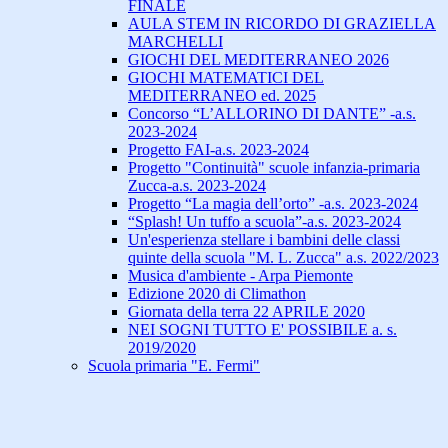
FINALE
AULA STEM IN RICORDO DI GRAZIELLA
MARCHELLI
GIOCHI DEL MEDITERRANEO 2026
GIOCHI MATEMATICI DEL
MEDITERRANEO ed. 2025
Concorso “L’ALLORINO DI DANTE” -a.s.
2023-2024
Progetto FAI-a.s. 2023-2024
Progetto "Continuità" scuole infanzia-primaria
Zucca-a.s. 2023-2024
Progetto “La magia dell’orto” -a.s. 2023-2024
“Splash! Un tuffo a scuola”-a.s. 2023-2024
Un'esperienza stellare i bambini delle classi
quinte della scuola "M. L. Zucca" a.s. 2022/2023
Musica d'ambiente - Arpa Piemonte
Edizione 2020 di Climathon
Giornata della terra 22 APRILE 2020
NEI SOGNI TUTTO E' POSSIBILE a. s.
2019/2020
Scuola primaria "E. Fermi"